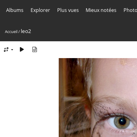
Albums
Explorer
Plus vues
Mieux notées
Photo
leo2
Accueil
/