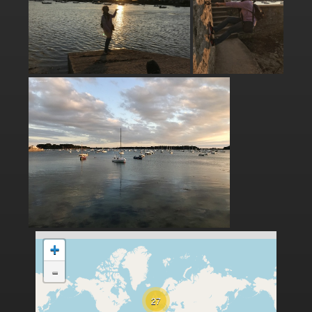
+
-
27