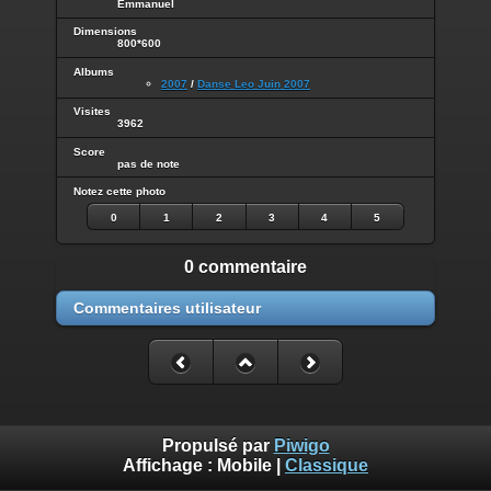
Emmanuel
Dimensions
800*600
Albums
2007
/
Danse Leo Juin 2007
Visites
3962
Score
pas de note
Notez cette photo
0
1
2
3
4
5
0 commentaire
Commentaires utilisateur
Propulsé par
Piwigo
Affichage :
Mobile
|
Classique