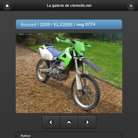
La galerie de clemelis.net
Accueil
/
2008
/
KLX300R
/
img 0774
Auteur