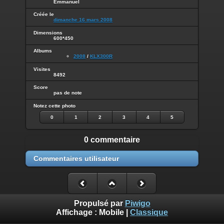
Emmanuel
Créée le
dimanche 16 mars 2008
Dimensions
600*450
Albums
2008
/
KLX300R
Visites
8492
Score
pas de note
Notez cette photo
0
1
2
3
4
5
0 commentaire
Commentaires utilisateur
Propulsé par
Piwigo
Affichage :
Mobile
|
Classique