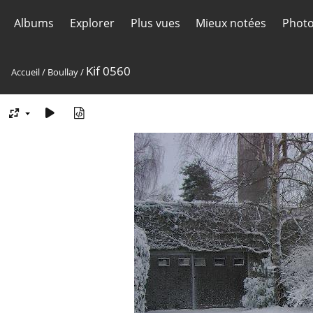
Albums
Explorer
Plus vues
Mieux notées
Photo
Kif 0560
Accueil
/
Boullay
/