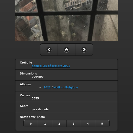
Créée le
samedi 24 décembre 2022
Dimensions
600*800
Albums
2022
/
Noël en Belgique
Visites
5555
Score
pas de note
Notez cette photo
0
1
2
3
4
5