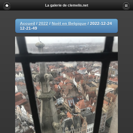
La galerie de clemelis.net
Accueil
/
2022
/
Noël en Belgique
/
2022-12-24
12-21-49