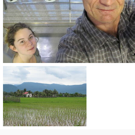
IMG 0241
0 commentaire
-
vue 128882 fois
IMG 0489