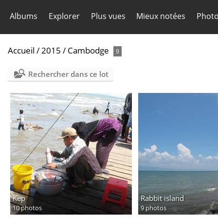
Albums
Explorer
Plus vues
Mieux notées
Photo
Accueil
/
2015
/
Cambodge
9
Rechercher dans ce lot
Kep
Rabbit island
10 photos
9 photos