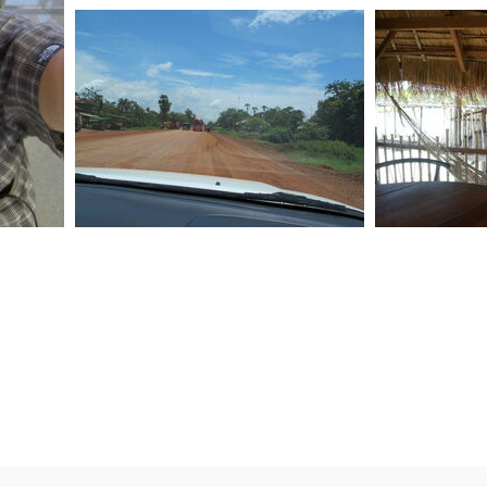
20150808 162219
20150808 180447
0 commentaire
-
vue
0 commentaire
-
vue 124934 fois
124968 fois
IMG 0311
201
0 commentaire
-
vue 127358 fois
0 comment