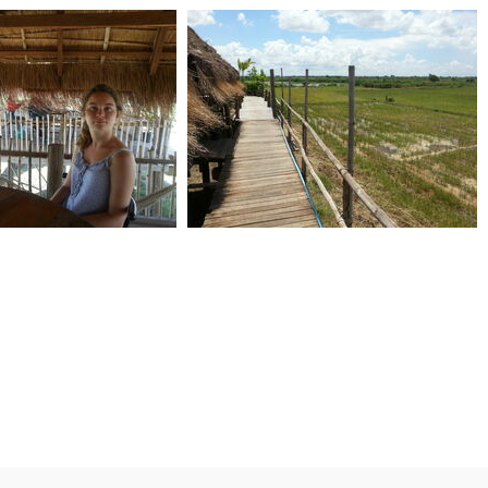
IMG 0308
IMG 0310
0 commentaire
-
vue 129725 fois
0 commentaire
-
vue 128958 fois
50815 131809
20150815 131845
aire
-
vue 127115 fois
0 commentaire
-
vue 124240 fois