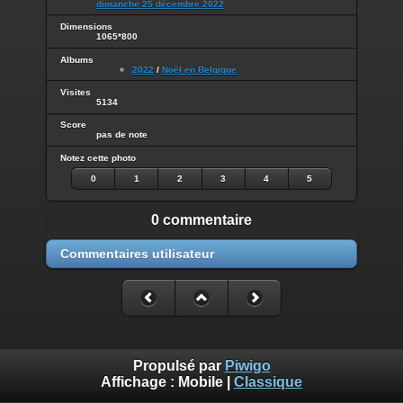
dimanche 25 décembre 2022
Dimensions
1065*800
Albums
2022
/
Noël en Belgique
Visites
5134
Score
pas de note
Notez cette photo
0
1
2
3
4
5
0 commentaire
Commentaires utilisateur
Propulsé par
Piwigo
Affichage :
Mobile
|
Classique